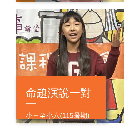
命題演說一對
一
小三至小六(115暑期)