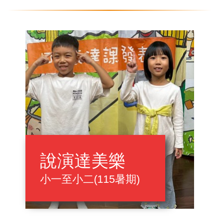
說演達美樂
小一至小二(115暑期)