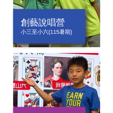
創藝說唱營
小三至小六(115暑期)