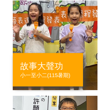
故事大聲功
小一至小二(115暑期)