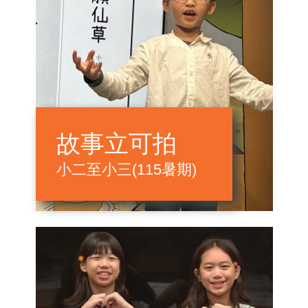
故事立可拍
小二至小三(115暑期)