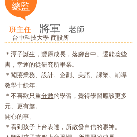
總監
將軍
老師
班主任
台中科技大學 商設所
＊潭子誕生，豐原成長，落腳台中。還能唸些
書，幸運的從研究所畢業。
＊闖蕩業務、設計、企劃、美語、課業、輔導
教學十餘年。
＊不喜歡只重
分數
的學習，覺得學習應該更多
元、更有趣。
開心的事。
＊看到孩子上台表達，所散發自信的眼神。