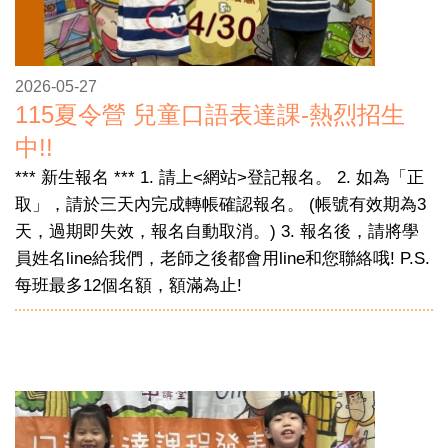
2026-05-27
115夏令營 兒童口語表達課-熱烈招生
中!!
*** 新生報名 *** 1. 請上<網站>登記報名。 2. 如為「正
取」，請於三天內完成轉帳確認報名。 (帳號有效期為3
天，過期即失效，報名自動取消。) 3. 報名後，請將學
員姓名line給我們，老師之後都會用line和您聯絡哦! P.S.
每班最多12個名額，額滿為止!