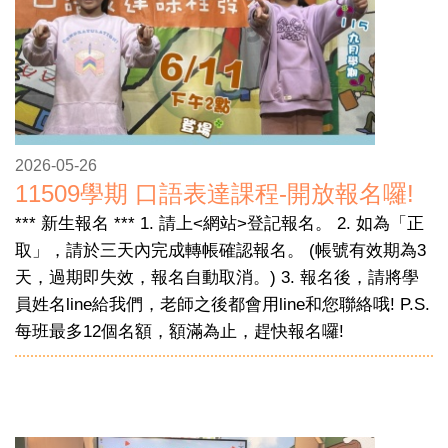
2026-05-26
11509學期 口語表達課程-開放報名囉!
*** 新生報名 *** 1. 請上<網站>登記報名。 2. 如為「正
取」，請於三天內完成轉帳確認報名。 (帳號有效期為3
天，過期即失效，報名自動取消。) 3. 報名後，請將學
員姓名line給我們，老師之後都會用line和您聯絡哦! P.S.
每班最多12個名額，額滿為止，趕快報名囉!