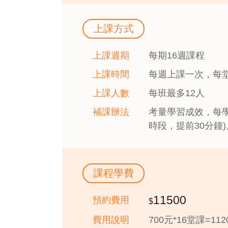
上課方式
上課週期
每期16週課程
上課時間
每週上課一次，每堂
上課人數
每班最多12人
補課辦法
考量學習成效，每學
時段，提前30分鐘
課程學費
11500
預約費用
費用說明
700元*16堂課=1