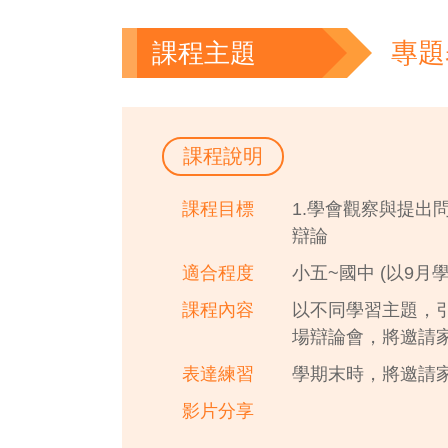
課程主題
專題
課程說明
課程目標
1.學會觀察與提出
辯論
適合程度
小五~國中 (以9月
課程內容
以不同學習主題，
場辯論會，將邀請
表達練習
學期末時，將邀請
影片分享