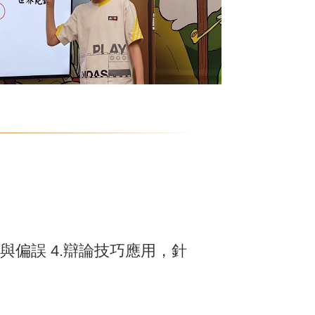
與偏誤 4.辯論技巧應用，針