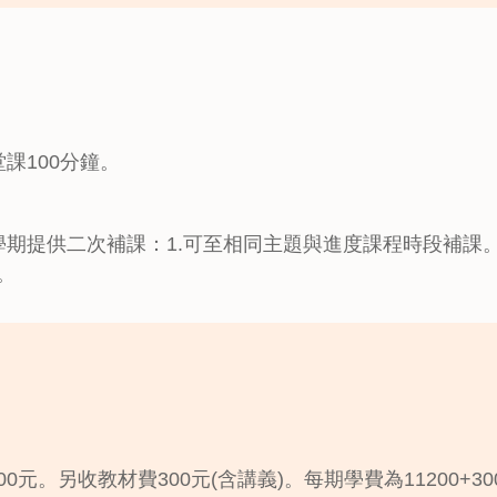
課100分鐘。
期提供二次補課：1.可至相同主題與進度課程時段補課。 2
)。
1200元。另收教材費300元(含講義)。每期學費為11200+300