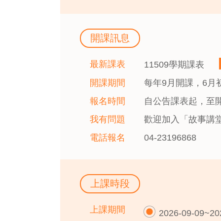
開課訊息
最新課表
11509學期課表
開課期間
每年9月開課，6
報名時間
自公告課表起，至
我有問題
歡迎加入「故事講堂
電話報名
04-23196868
上課時段
上課期間
2026-09-09~20