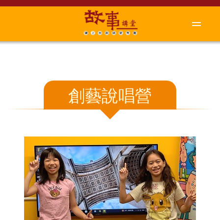
創藝說唱營